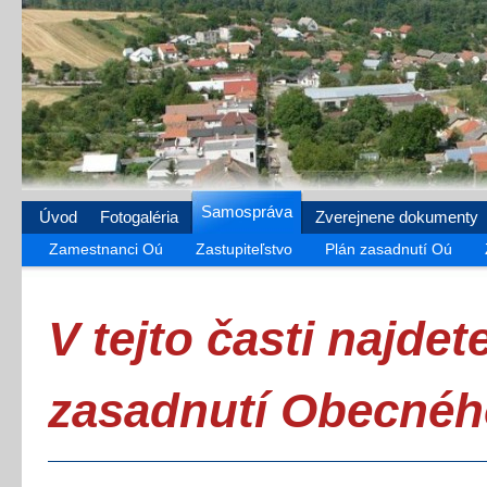
Samospráva
Úvod
Fotogaléria
Zverejnene dokumenty
Zamestnanci Oú
Zastupiteľstvo
Plán zasadnutí Oú
V tejto časti najdet
zasadnutí Obecného