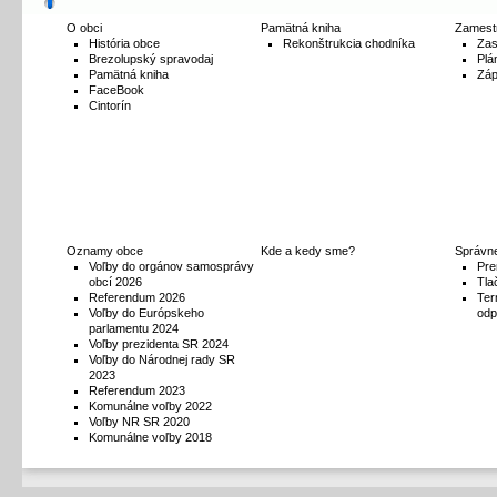
O obci
Pamätná kniha
Zamest
História obce
Rekonštrukcia chodníka
Zas
Brezolupský spravodaj
Plá
Pamätná kniha
Záp
FaceBook
Cintorín
Oznamy obce
Kde a kedy sme?
Správne
Voľby do orgánov samosprávy
Pre
obcí 2026
Tla
Referendum 2026
Ter
Voľby do Európskeho
odp
parlamentu 2024
Voľby prezidenta SR 2024
Voľby do Národnej rady SR
2023
Referendum 2023
Komunálne voľby 2022
Voľby NR SR 2020
Komunálne voľby 2018